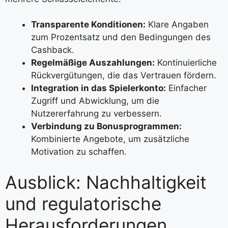
Transparente Konditionen:
Klare Angaben
zum Prozentsatz und den Bedingungen des
Cashback.
Regelmäßige Auszahlungen:
Kontinuierliche
Rückvergütungen, die das Vertrauen fördern.
Integration in das Spielerkonto:
Einfacher
Zugriff und Abwicklung, um die
Nutzererfahrung zu verbessern.
Verbindung zu Bonusprogrammen:
Kombinierte Angebote, um zusätzliche
Motivation zu schaffen.
Ausblick: Nachhaltigkeit
und regulatorische
Herausforderungen