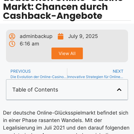
Markt: Chancen durch
Cashback-Angebote
adminbackup
July 9, 2025
6:16 am
View All
PREVIOUS
NEXT
Die Evolution der Online-Casino-Bewertungen: Transparenz und Qualität in der Spielautomatenbranche
Innovative Strategien für Online-Casino-Plattformen: Das Beispiel PalmSlots
Table of Contents
Der deutsche Online-Glücksspielmarkt befindet sich
in einer Phase rasanten Wandels. Mit der
Legalisierung im Juli 2021 und den darauf folgenden