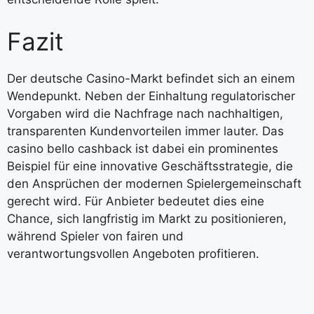
Fazit
Der deutsche Casino-Markt befindet sich an einem
Wendepunkt. Neben der Einhaltung regulatorischer
Vorgaben wird die Nachfrage nach nachhaltigen,
transparenten Kundenvorteilen immer lauter. Das
casino bello cashback ist dabei ein prominentes
Beispiel für eine innovative Geschäftsstrategie, die
den Ansprüchen der modernen Spielergemeinschaft
gerecht wird. Für Anbieter bedeutet dies eine
Chance, sich langfristig im Markt zu positionieren,
während Spieler von fairen und
verantwortungsvollen Angeboten profitieren.