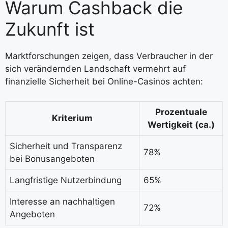
Warum Cashback die
Zukunft ist
Marktforschungen zeigen, dass Verbraucher in der
sich verändernden Landschaft vermehrt auf
finanzielle Sicherheit bei Online-Casinos achten:
Prozentuale
Kriterium
Wertigkeit (ca.)
Sicherheit und Transparenz
78%
bei Bonusangeboten
Langfristige Nutzerbindung
65%
Interesse an nachhaltigen
72%
Angeboten