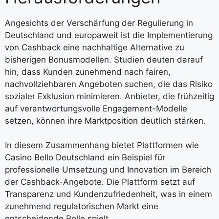
Angesichts der Verschärfung der Regulierung in
Deutschland und europaweit ist die Implementierung
von Cashback eine nachhaltige Alternative zu
bisherigen Bonusmodellen. Studien deuten darauf
hin, dass Kunden zunehmend nach fairen,
nachvollziehbaren Angeboten suchen, die das Risiko
sozialer Exklusion minimieren. Anbieter, die frühzeitig
auf verantwortungsvolle Engagement-Modelle
setzen, können ihre Marktposition deutlich stärken.
In diesem Zusammenhang bietet Plattformen wie
Casino Bello Deutschland ein Beispiel für
professionelle Umsetzung und Innovation im Bereich
der Cashback-Angebote. Die Plattform setzt auf
Transparenz und Kundenzufriedenheit, was in einem
zunehmend regulatorischen Markt eine
entscheidende Rolle spielt.