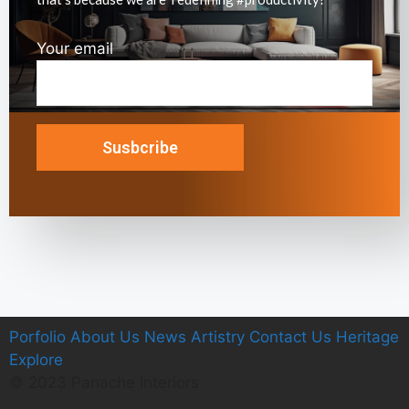
Your email
Porfolio
A
bout Us
News
Artistry
C
ontact Us
Heritage
E
xplore
© 2023 Panache Interiors