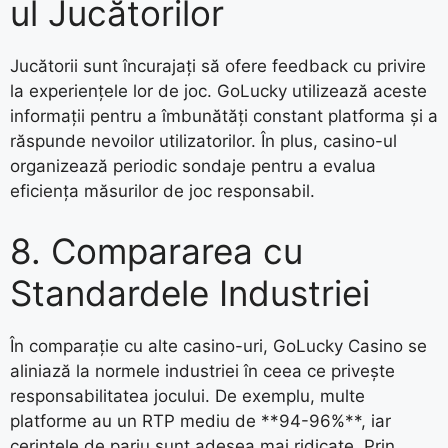
ul Jucătorilor
Jucătorii sunt încurajați să ofere feedback cu privire
la experiențele lor de joc. GoLucky utilizează aceste
informații pentru a îmbunătăți constant platforma și a
răspunde nevoilor utilizatorilor. În plus, casino-ul
organizează periodic sondaje pentru a evalua
eficiența măsurilor de joc responsabil.
8. Compararea cu
Standardele Industriei
În comparație cu alte casino-uri, GoLucky Casino se
aliniază la normele industriei în ceea ce privește
responsabilitatea jocului. De exemplu, multe
platforme au un RTP mediu de **94-96%**, iar
cerințele de pariu sunt adesea mai ridicate. Prin