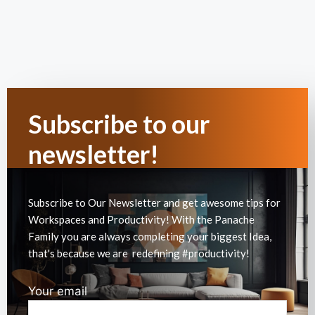
Subscribe to our
newsletter!
Subscribe to Our Newsletter and get awesome tips for
Workspaces and Productivity! With the Panache
Family you are always completing your biggest Idea,
that's because we are redefining #productivity!
Your email