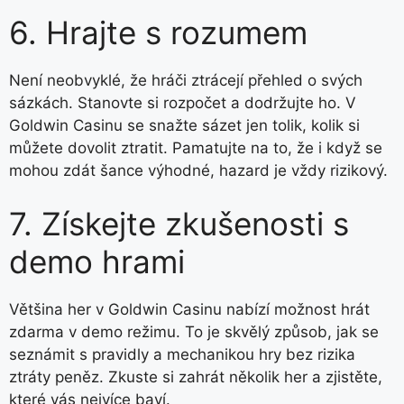
6. Hrajte s rozumem
Není neobvyklé, že hráči ztrácejí přehled o svých
sázkách. Stanovte si rozpočet a dodržujte ho. V
Goldwin Casinu se snažte sázet jen tolik, kolik si
můžete dovolit ztratit. Pamatujte na to, že i když se
mohou zdát šance výhodné, hazard je vždy rizikový.
7. Získejte zkušenosti s
demo hrami
Většina her v Goldwin Casinu nabízí možnost hrát
zdarma v demo režimu. To je skvělý způsob, jak se
seznámit s pravidly a mechanikou hry bez rizika
ztráty peněz. Zkuste si zahrát několik her a zjistěte,
které vás nejvíce baví.