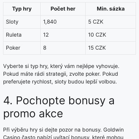
Typ hry
Počet her
Min. sázka
Sloty
1,840
5 CZK
Ruleta
12
10 CZK
Poker
8
15 CZK
Vyberte si typ hry, který vám nejlépe vyhovuje.
Pokud máte rádi strategii, zvolte poker. Pokud
preferujete rychlost, sloty budou lepší volbou.
4. Pochopte bonusy a
promo akce
Při výběru hry si dejte pozor na bonusy. Goldwin
Casino často nabízí uvítací bonusy, které mohou