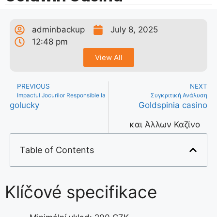
adminbackup
July 8, 2025
12:48 pm
View All
PREVIOUS
NEXT
Impactul Jocurilor Responsible la
Συγκριτική Ανάλυση
golucky
Goldspinia casino
και Άλλων Καζίνο
Table of Contents
Klíčové specifikace