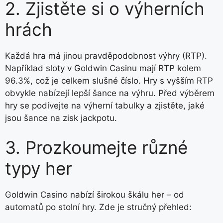
2. Zjistěte si o výherních
hrách
Každá hra má jinou pravděpodobnost výhry (RTP).
Například sloty v Goldwin Casinu mají RTP kolem
96.3%, což je celkem slušné číslo. Hry s vyšším RTP
obvykle nabízejí lepší šance na výhru. Před výběrem
hry se podívejte na výherní tabulky a zjistěte, jaké
jsou šance na zisk jackpotu.
3. Prozkoumejte různé
typy her
Goldwin Casino nabízí širokou škálu her – od
automatů po stolní hry. Zde je stručný přehled: