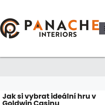
Jak si vybrat ideální hru v
Goldwin Casinu