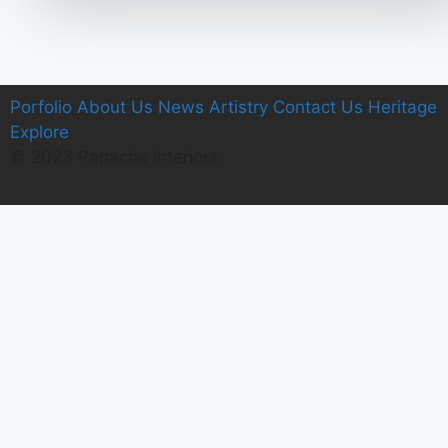
Porfolio
A
bout Us
News
Artistry
C
ontact Us
Heritage
E
xplore
© 2023 Panache Interiors