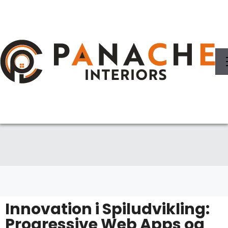
Innovation i Spiludvikling:
Progressive Web Apps og