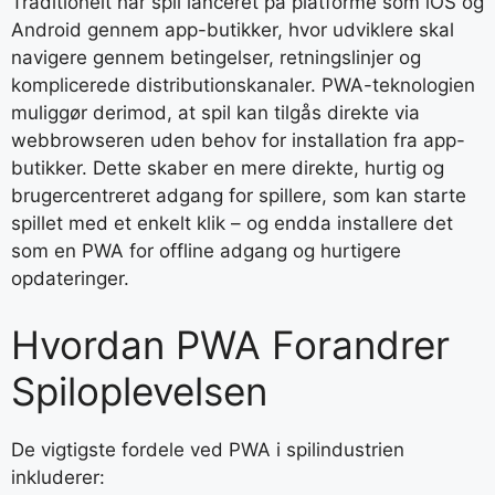
Traditionelt har spil lanceret på platforme som iOS og
Android gennem app-butikker, hvor udviklere skal
navigere gennem betingelser, retningslinjer og
komplicerede distributionskanaler. PWA-teknologien
muliggør derimod, at spil kan tilgås direkte via
webbrowseren uden behov for installation fra app-
butikker. Dette skaber en mere direkte, hurtig og
brugercentreret adgang for spillere, som kan starte
spillet med et enkelt klik – og endda installere det
som en PWA for offline adgang og hurtigere
opdateringer.
Hvordan PWA Forandrer
Spiloplevelsen
De vigtigste fordele ved PWA i spilindustrien
inkluderer: