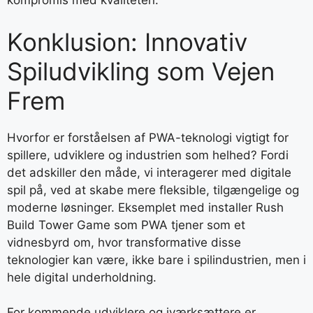
kompromis med kvaliteten.
Konklusion: Innovativ
Spiludvikling som Vejen
Frem
Hvorfor er forståelsen af PWA-teknologi vigtigt for
spillere, udviklere og industrien som helhed? Fordi
det adskiller den måde, vi interagerer med digitale
spil på, ved at skabe mere fleksible, tilgængelige og
moderne løsninger. Eksemplet med installer Rush
Build Tower Game som PWA tjener som et
vidnesbyrd om, hvor transformative disse
teknologier kan være, ikke bare i spilindustrien, men i
hele digital underholdning.
For kommende udviklere og iværksættere er