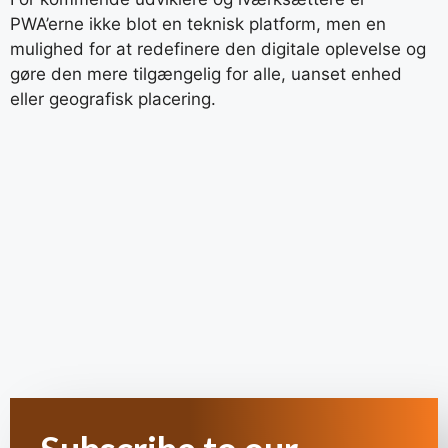
PWA’erne ikke blot en teknisk platform, men en
mulighed for at redefinere den digitale oplevelse og
gøre den mere tilgængelig for alle, uanset enhed
eller geografisk placering.