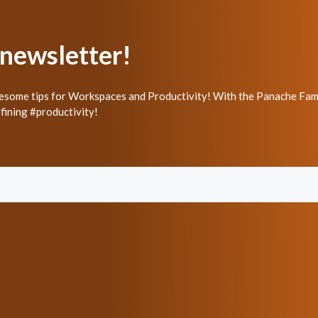
 newsletter!
esome tips for Workspaces and Productivity! With the Panache Fam
efining #productivity!