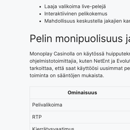
Laaja valikoima live-pelejä
Interaktiivinen pelikokemus
Mahdollisuus keskustella jakajien k
Pelin monipuolisuus j
Monoplay Casinolla on käytössä huipputekno
ohjelmistotoimittajia, kuten NetEnt ja Evol
tarkoittaa, että saat käyttöösi uusimmat peli
toiminta on sääntöjen mukaista.
Ominaisuus
Pelivalikoima
RTP
Kierrätysvaatimus