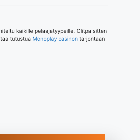
R
tu kaikille pelaajatyypeille. Olitpa sitten
ttaa tutustua
Monoplay casinon
tarjontaan