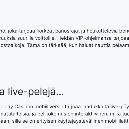
sino, joka tarjoaa korkeat panosrajat ja houkuttelevia b
uuksia suurille voittoille. Heidän VIP-ohjelmansa tarjoaa
 nostoaikoja. Tämä on tärkeää, kun haluat nauttia pelaami
a live-pelejä…
oplay Casinon mobiiliversio tarjoaa laadukkaita live-pöyti
ammattitaitoisia, ja pelikokemus on interaktiivinen, mikä
, sillä se on erityisen käyttäjäystävällinen mobiililaitte