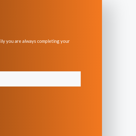
ily you are always completing your