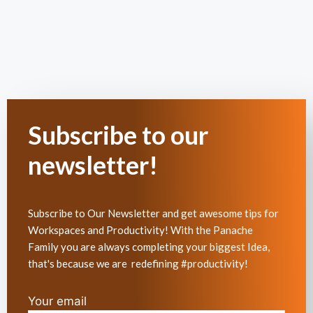
Subscribe to our
newsletter!
Subscribe to Our Newsletter and get awesome tips for
Workspaces and Productivity! With the Panache
Family you are always completing your biggest Idea,
that's because we are redefining #productivity!
Your email