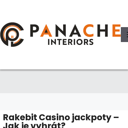
Rakebit Casino jackpoty –
Jak je vyhrát?