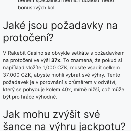
během speciálních herních událostí nebo
bonusových kol.
Jaké jsou požadavky na
protočení?
V Rakebit Casino se obvykle setkáte s požadavkem
na protočení ve výši
37x
. To znamená, že pokud si
například vložíte 1,000 CZK, musíte vsadit celkem
37,000 CZK, abyste mohli vybrat své výhry. Tento
požadavek je v porovnání s průměrem v odvětví,
který se pohybuje kolem 40x, mírně nižší, což může
být pro hráče výhodné.
Jak mohu zvýšit své
šance na výhru jackpotu?