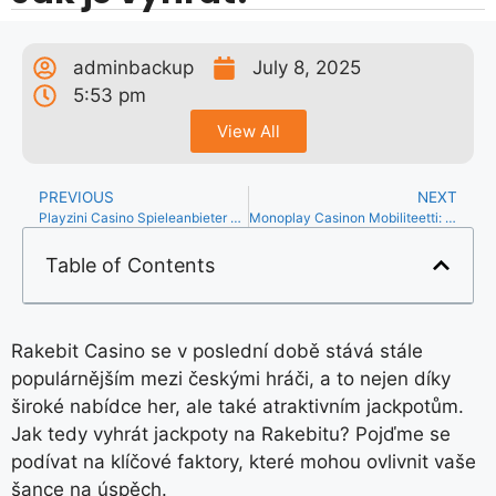
adminbackup
July 8, 2025
5:53 pm
View All
PREVIOUS
NEXT
Playzini Casino Spieleanbieter – Ein Überblick
Monoplay Casinon Mobiliteetti: Pelaaminen Liikkuvassa Maailmassa
Table of Contents
Rakebit Casino se v poslední době stává stále
populárnějším mezi českými hráči, a to nejen díky
široké nabídce her, ale také atraktivním jackpotům.
Jak tedy vyhrát jackpoty na Rakebitu? Pojďme se
podívat na klíčové faktory, které mohou ovlivnit vaše
šance na úspěch.